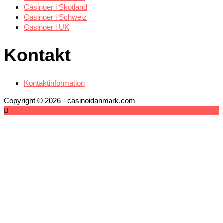
Casinoer i Skotland
Casinoer i Schweiz
Casinoer i UK
Kontakt
Kontaktinformation
Copyright © 2026 - casinoidanmark.com