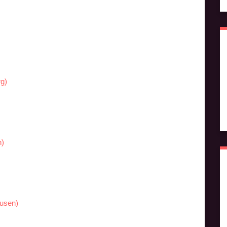
rg)
n)
usen)