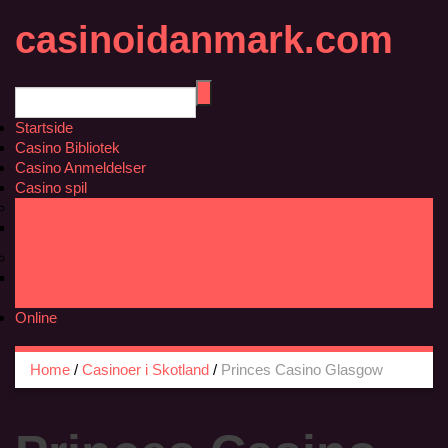
casinoidanmark.com
Startside
Casino Bibliotek
Casino Anmeldelser
Casino spil
Blackjack
Hvordan man spiller blackjack
Roulette
Hvordan man spiller roulette
Online
Home
/
Casinoer i Skotland
/
Princes Casino Glasgow