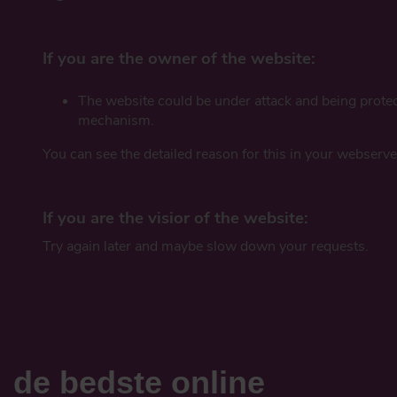
de bedste online