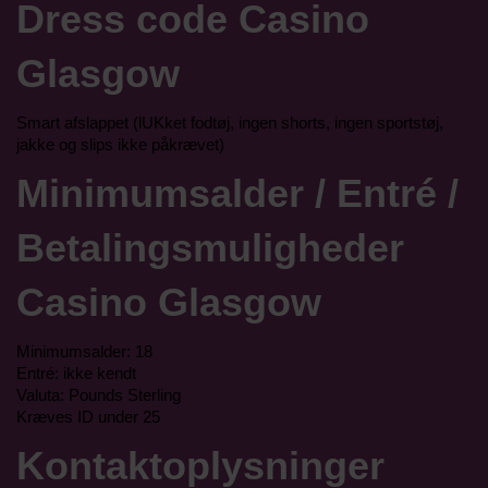
Dress code Casino
Glasgow
Smart afslappet (lUKket fodtøj, ingen shorts, ingen sportstøj,
jakke og slips ikke påkrævet)
Minimumsalder / Entré /
Betalingsmuligheder
Casino Glasgow
Minimumsalder: 18
Entré: ikke kendt
Valuta: Pounds Sterling
Kræves ID under 25
Kontaktoplysninger