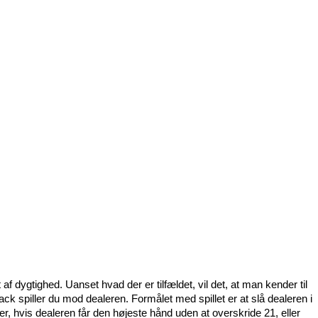
f dygtighed. Uanset hvad der er tilfældet, vil det, at man kender til
ack spiller du mod dealeren. Formålet med spillet er at slå dealeren i
er, hvis dealeren får den højeste hånd uden at overskride 21, eller