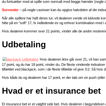
du fortsætter med at spille som normalt med begge hænder (nogle cas
Surrender
– på nogle casinoer kan du opgive halvdelen af din indsats
Når alle spillere har haft deres tur, vil dealeren vende sit lukkede 
hitte på en “soft” 17, fx indledende es og enhver kombination med i a
Hvis dealeren kommer over 21 points, vinder alle de andre resteren
Udbetaling
Hvis dealeren ikke går over 21, vil han sam
17 point, og du har 18 point, vinder du. De fleste vindende indsatse
tilfældet ved blackjack, som i de fleste tilfælde vil give 3:2. Så hvis
Hvis både du og dealeren har 17 point, er der tale om en push (eller uaf
Hvad er et insurance bet
Et insurance bet er et valgfrit side bet. Hvis dealeren i begyndelsen a