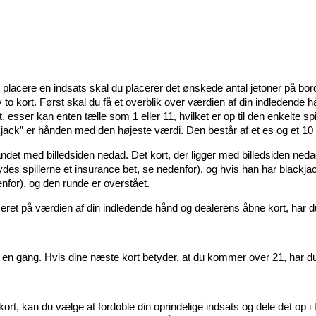
 placere en indsats skal du placerer det ønskede antal jetoner på bordet
elv to kort. Først skal du få et overblik over værdien af din indledend
, esser kan enten tælle som 1 eller 11, hvilket er op til den enkelte sp
ckjack” er hånden med den højeste værdi. Den består af et es og et 10 p
andet med billedsiden nedad. Det kort, der ligger med billedsiden nedad
ydes spillerne et insurance bet, se nedenfor), og hvis han har blackjac
nfor), og den runde er overstået.
 Baseret på værdien af din indledende hånd og dealerens åbne kort, har d
en gang. Hvis dine næste kort betyder, at du kommer over 21, har du 
 kort, kan du vælge at fordoble din oprindelige indsats og dele det op i