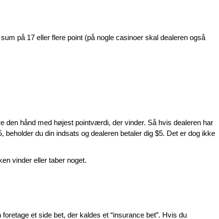
t sum på 17 eller flere point (på nogle casinoer skal dealeren også
ære den hånd med højest pointværdi, der vinder. Så hvis dealeren har
, beholder du din indsats og dealeren betaler dig $5. Det er dog ikke
rken vinder eller taber noget.
an foretage et side bet, der kaldes et “insurance bet”. Hvis du