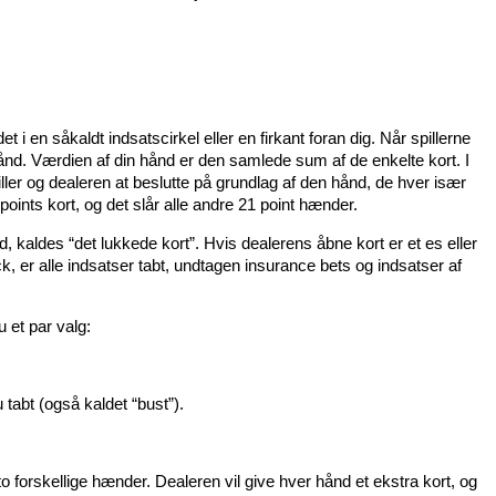
 i en såkaldt indsatscirkel eller en firkant foran dig. Når spillerne
e hånd. Værdien af din hånd er den samlede sum af de enkelte kort. I
iller og dealeren at beslutte på grundlag af den hånd, de hver især
oints kort, og det slår alle andre 21 point hænder.
, kaldes “det lukkede kort”. Hvis dealerens åbne kort er et es eller
k, er alle indsatser tabt, undtagen insurance bets og indsatser af
u et par valg:
tabt (også kaldet “bust”).
 to forskellige hænder. Dealeren vil give hver hånd et ekstra kort, og