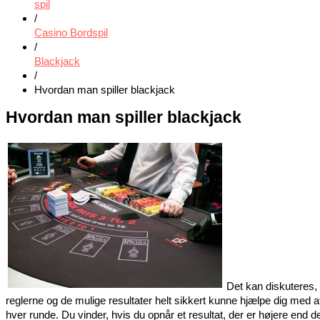
spil
/
Casino Bordspil
/
Blackjack
/
Hvordan man spiller blackjack
Hvordan man spiller blackjack
Det kan diskuteres, 
reglerne og de mulige resultater helt sikkert kunne hjælpe dig med at
hver runde. Du vinder, hvis du opnår et resultat, der er højere end d