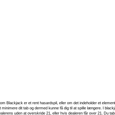
om Blackjack er et rent hasardspil, eller om det indeholder et element a
 minimere dit tab og dermed kunne få dig til at spille længere. I blackj
ealerens uden at overskride 21, eller hvis dealeren får over 21. Du tab