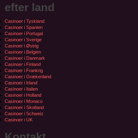
efter land
Casinoer i Tyskland
Casinoer i Spanien
Casinoer i Portugal
Casinoer i Sverige
Casinoer i Østrig
Casinoer i Belgien
Casinoer i Danmark
Casinoer i Finland
Casinoer i Frankrig
Casinoer i Grækenland
Casinoer i Irland
Casinoer i Italien
Casinoer i Holland
Casinoer i Monaco
Casinoer i Skotland
Casinoer i Schweiz
Casinoer i UK
Kontakt