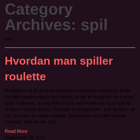
Category
Archives:
spil
spil
Hvordan man spiller
roulette
Roulette er et af de mest populære klassiske casinospil. Dette
skyldes sandsynligvis det faktum, at der er mulighed for mange
typer indsatser, og samtidig er det underholdende og meget let
at lære. I denne artikel, “Roulette for begyndere”, kan du læse alt
om, hvordan du spiller roulette. Beskrivelse af spillet Navnet
“roulette” betyder lille hjul…
Read More
September 28, 2013