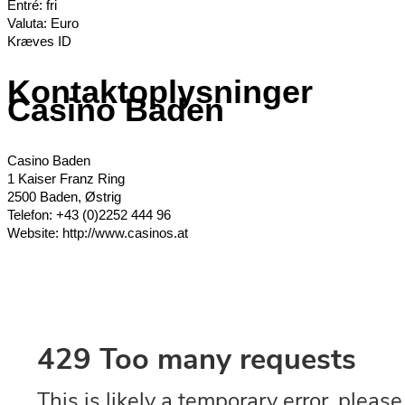
Entré: fri
Valuta: Euro
Kræves ID
Kontaktoplysninger
Casino Baden
Casino Baden
1 Kaiser Franz Ring
2500 Baden, Østrig
Telefon: +43 (0)2252 444 96
Website: http://www.casinos.at