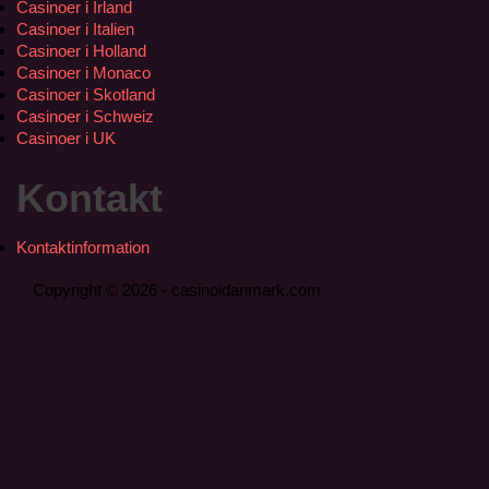
Casinoer i Irland
Casinoer i Italien
Casinoer i Holland
Casinoer i Monaco
Casinoer i Skotland
Casinoer i Schweiz
Casinoer i UK
Kontakt
Kontaktinformation
Copyright © 2026 - casinoidanmark.com