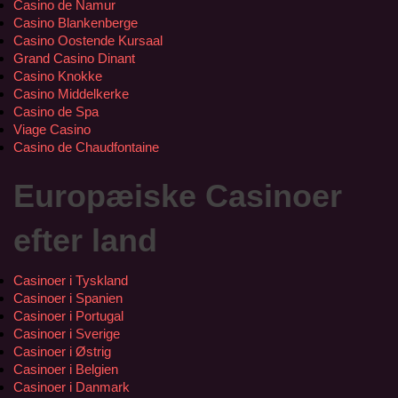
Casino de Namur
Casino Blankenberge
Casino Oostende Kursaal
Grand Casino Dinant
Casino Knokke
Casino Middelkerke
Casino de Spa
Viage Casino
Casino de Chaudfontaine
Europæiske Casinoer
efter land
Casinoer i Tyskland
Casinoer i Spanien
Casinoer i Portugal
Casinoer i Sverige
Casinoer i Østrig
Casinoer i Belgien
Casinoer i Danmark