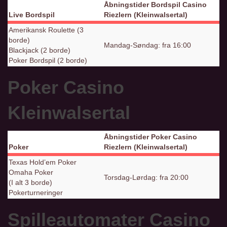
Åbningstider Bordspil Casino
Live Bordspil
Riezlern (Kleinwalsertal)
Amerikansk Roulette (3
borde)
Mandag-Søndag: fra 16:00
Blackjack (2 borde)
Poker Bordspil (2 borde)
Poker Casino
Kleinwalsertal
Åbningstider Poker Casino
Poker
Riezlern (Kleinwalsertal)
Texas Hold’em Poker
Omaha Poker
Torsdag-Lørdag: fra 20:00
(I alt 3 borde)
Pokerturneringer
Spilleautomater Casino