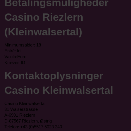
Betalingsmuligheder
Casino Riezlern
(Kleinwalsertal)
Minimumsalder: 18
Entré: fri
Valuta:Euro
Kræves ID
Kontaktoplysninger
Casino Kleinwalsertal
Casino Kleinwalsertal
31 Walserstrasse
A-6991 Riezlern
D-87567 Riezlern, Østrig
Telefon: +43 (0)5517 5023 240