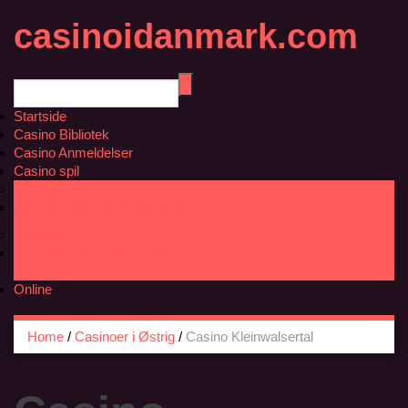
casinoidanmark.com
Startside
Casino Bibliotek
Casino Anmeldelser
Casino spil
Blackjack
Hvordan man spiller blackjack
Roulette
Hvordan man spiller roulette
Online
Home
/
Casinoer i Østrig
/
Casino Kleinwalsertal