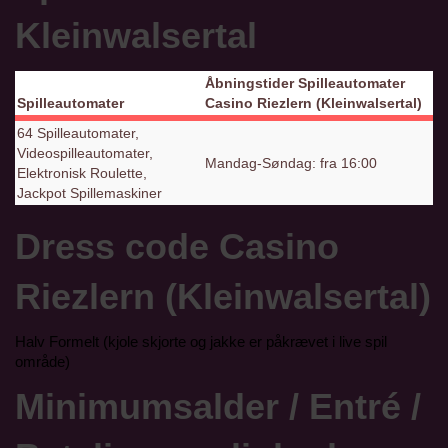
Kleinwalsertal
Åbningstider Spilleautomater
Spilleautomater
Casino Riezlern (Kleinwalsertal)
64 Spilleautomater,
Videospilleautomater,
Mandag-Søndag: fra 16:00
Elektronisk Roulette,
Jackpot Spillemaskiner
Dress code Casino
Riezlern (Kleinwalsertal)
Halv Formelt (kjole skjorte og jakke er påkrævet i live spil
område)
Minimumsalder / Entré /