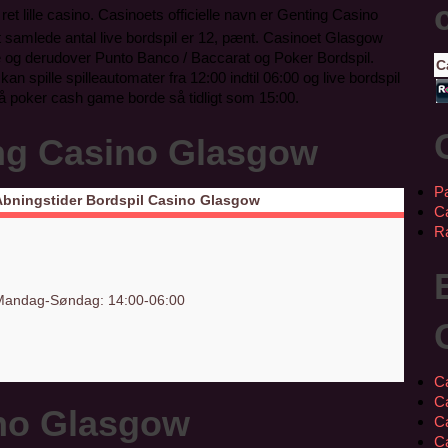
ret lille casino. Casinoets officielle navn er Genting Casino
Det samlede antal live bordspil er 12, pænt. Casinoet Glasgow
te og derudover Punto Banco / Baccarat og Poker Bordspil.
C
 spille spilleautomater fra 12:00 indtil 06:00 og live bordspil
 på poker cash game borde så tidligt som 15:00.
ing Casino Glasgow
Pa
Åbningstider Bordspil Casino Glasgow
C
Ra
Mandag-Søndag: 14:00-06:00
Ca
Ca
no Glasgow
Ca
Ca