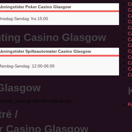
Ca
Åbningstider Poker Casino Glasgow
Ca
C
Onsdag-Søndag: fra 15:00
Ca
Ca
C
nting Casino Glasgow
Ca
Ca
Ca
Åbningstider Spilleautomater Casino Glasgow
C
Ca
Mandag-Søndag: 12:00-06:00
Ca
Ca
 Glasgow
ortstøj, jakke og slips ikke påkrævet)
Ko
ré /
r Casino Glasgow