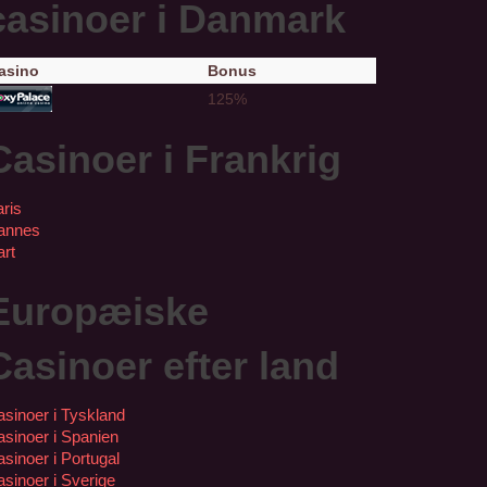
casinoer i Danmark
asino
Bonus
125%
Casinoer i Frankrig
ris
annes
rt
Europæiske
Casinoer efter land
sinoer i Tyskland
sinoer i Spanien
sinoer i Portugal
sinoer i Sverige