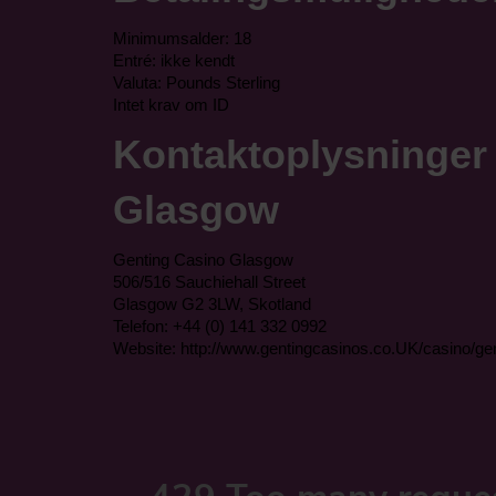
Minimumsalder: 18
Entré: ikke kendt
Valuta: Pounds Sterling
Intet krav om ID
Kontaktoplysninger
Glasgow
Genting Casino Glasgow
506/516 Sauchiehall Street
Glasgow G2 3LW, Skotland
Telefon: +44 (0) 141 332 0992
Website: http://www.gentingcasinos.co.UK/casino/ge