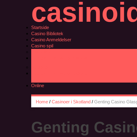
casino
Startside
Casino Bibliotek
Casino Anmeldelser
Casino spil
Blackjack
Hvordan man spiller blackjack
Roulette
Hvordan man spiller roulette
Online
Home
/
Casinoer i Skotland
/
Genting Casino Gla
Genting Casi