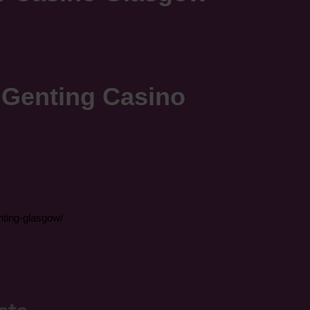
 Genting Casino
nting-glasgow/