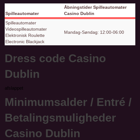
Åbningstider Spilleautomater
Spilleautomater
Casino Dublin
Spilleautomater
Videospilleautomater
Mandag-Søndag: 12:00-06:00
Elektronisk Roulette
Electronic Blackjack
Dress code Casino
Dublin
afslappet
Minimumsalder / Entré /
Betalingsmuligheder
Casino Dublin