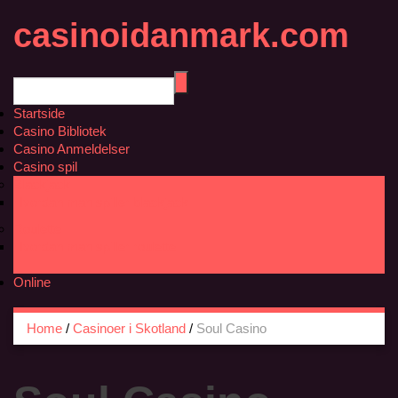
casinoidanmark.com
Startside
Casino Bibliotek
Casino Anmeldelser
Casino spil
Blackjack
Hvordan man spiller blackjack
Roulette
Hvordan man spiller roulette
Online
Home
/
Casinoer i Skotland
/
Soul Casino