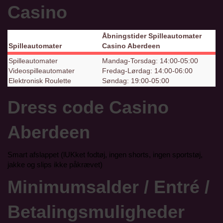
Casino
Åbningstider Spilleautomater
Spilleautomater
Casino Aberdeen
Spilleautomater
Mandag-Torsdag: 14:00-05:00
Videospilleautomater
Fredag-Lørdag: 14:00-06:00
Elektronisk Roulette
Søndag: 19:00-05:00
Dress code Casino
Aberdeen
Smart afslappet (lUKket fodtøj, ingen shorts, ingen sportstøj,
jakke og slips ikke påkrævet)
Minimumsalder / Entré /
Betalingsmuligheder