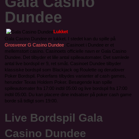
Gala Casino
Dundee
Lukket
Gala Casino Dundee er lukket. I stedet kan du spille på
Grosvenor G Casino Dundee
. Casinoet i Dundee er et
mellemstort casino. Casinoets officielle navn er Gala Casino
Dundee. Det tilbyder et lille antal spilleautomater. Det samlede
antal live bordspil er 9, ret småt. Casinoet Dundee tilbyder
klassiske bordspil som Blackjack og Roulette og derudover
Poker Bordspil. Pokerfans tilbydes varianter af cash games,
herunder Texas Holdem Poker. Besøgende kan spille
spilleautomater fra 17:00 indtil 05:00 og live bordspil fra 17:00
indtil 05:00. Du kan placere dine indsatser på poker cash game
borde så tidligt som 19:00.
Live Bordspil Gala
Casino Dundee