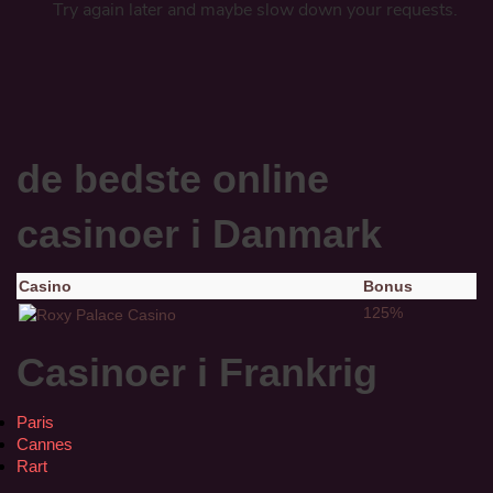
de bedste online
casinoer i Danmark
Casino
Bonus
125%
Casinoer i Frankrig
Paris
Cannes
Rart