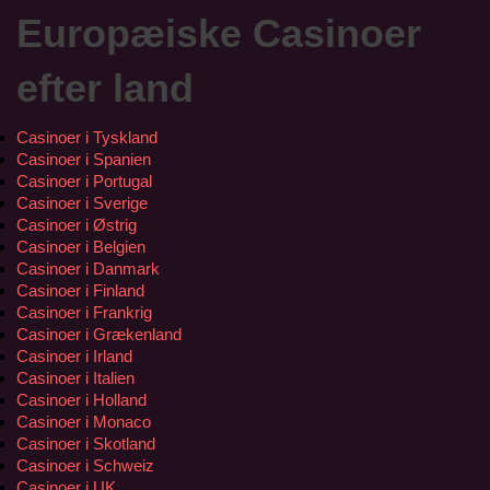
Europæiske Casinoer
efter land
Casinoer i Tyskland
Casinoer i Spanien
Casinoer i Portugal
Casinoer i Sverige
Casinoer i Østrig
Casinoer i Belgien
Casinoer i Danmark
Casinoer i Finland
Casinoer i Frankrig
Casinoer i Grækenland
Casinoer i Irland
Casinoer i Italien
Casinoer i Holland
Casinoer i Monaco
Casinoer i Skotland
Casinoer i Schweiz
Casinoer i UK