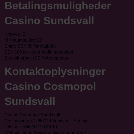
Betalingsmuligheder
Casino Sundsvall
Kræves ID
Minimumsalder: 20
Entré: SEK 30 for dagbillet.
SEK 100 for et årsmedlemskabkort.
Svensk krone (SEK) Accepteres
Kontaktoplysninger
Casino Cosmopol
Sundsvall
Casino Cosmopol Sundsvall
Casinoparken 1, 852 29 Sundsvall, Sverige.
Telefon: : +46 10 120 39 10
Website: https://www.casinocosmopol.se/