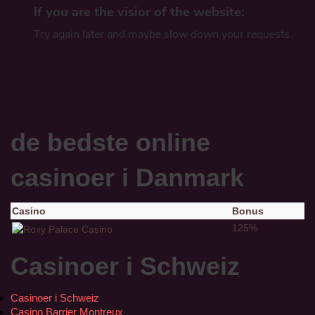
de bedste online
casinoer i Danmark
Casino
Bonus
125%
Casinoer i Schweiz
Casinoer i Schweiz
Casino Barrier Montreux