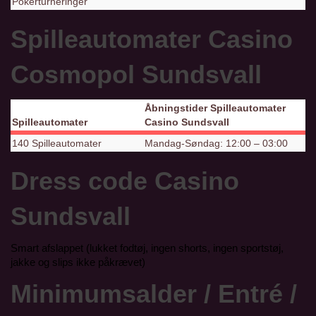
Pokerturneringer
Spilleautomater Casino
Cosmopol Sundsvall
Åbningstider Spilleautomater
Spilleautomater
Casino Sundsvall
140 Spilleautomater
Mandag-Søndag: 12:00 – 03:00
Dress code Casino
Sundsvall
Smart afslappet (lukket fodtøj, ingen shorts, ingen sportstøj,
jakke og slips ikke påkrævet)
Minimumsalder / Entré /