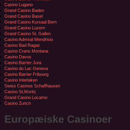
Casino Lugano
Grand Casino Baden
Grand Casino Basel
Grand Casino Kursaal Bern
Grand Casino Luzern
Grand Casino St. Gallen
Casino Admiral Mendrisio
Casino Bad Ragaz
Casino Crans Montana
Casino Davos
Casino Barrier Jura
Casino du Lac Geneva
Casino Barrier Fribourg
Casino Interlaken
Swiss Casinos Schaffhausen
Casino St.Moritz
Grand Casino Locarno
Casino Zurich
Europæiske Casinoer