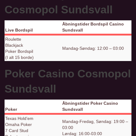
Cosmopol Sundsvall
Åbningstider Bordspil Casino
Live Bordspil
Sundsvall
Roulette
Blackjack
Mandag-Søndag: 12:00 – 03:00
Poker Bordspil
(I alt 15 borde)
Poker Casino Cosmopol
Sundsvall
Åbningstider Poker Casino
Poker
Sundsvall
Texas Hold’em
Mandag-Fredag, Søndag: 19:00 –
Omaha Poker
03:00
7 Card Stud
Lørdag: 16:00-03:00