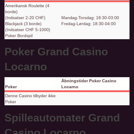
Amerikansk Roulette (4
borde)
(Indsatser 2-20 CHF)
Mandag-Torsdag: 18:30-03:00
Blackjack (3 borde)
Fredag-Lørdag: 18:30-04:00
(Indsatser CHF 5-1000)
Poker Bordspil
Poker Grand Casino
Locarno
Åbningstider Poker Casino
Poker
Locarno
Denne Casino tilbyder ikke
Poker
Spilleautomater Grand
Casino Locarno