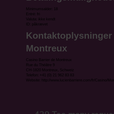
Minimumsalder: 18
Entré: fri
Valuta: ikke kendt
ID: påkrævet
Kontaktoplysninger 
Montreux
Casino Barrier de Montreux
Rue du Théâtre 9
CH-1820 Montreux, Schweiz
Telefon: +41 (0) 21 962 83 83
Website: http://www.lucienbarriere.com/fr/Casino/Mon