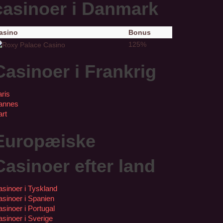
casinoer i Danmark
asino
Bonus
125%
Casinoer i Frankrig
ris
annes
rt
Europæiske
Casinoer efter land
sinoer i Tyskland
sinoer i Spanien
sinoer i Portugal
sinoer i Sverige