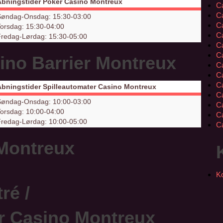
Åbningstider Poker Casino Montreux
Ca
Ca
Søndag-Onsdag: 15:30-03:00
C
orsdag: 15:30-04:00
Ca
redag-Lørdag: 15:30-05:00
Ca
C
ino Barrier Montreux
Ca
Ca
Ca
Åbningstider Spilleautomater Casino Montreux
C
Søndag-Onsdag: 10:00-03:00
Ca
orsdag: 10:00-04:00
Ca
redag-Lørdag: 10:00-05:00
Ca
Montreux
Ko
ré /
r Casino Montreux