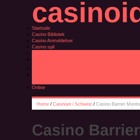
casino
Startside
Casino Bibliotek
Casino Anmeldelser
Casino spil
Blackjack
Hvordan man spiller blackjack
Roulette
Hvordan man spiller roulette
Online
Home
/
Casinoer i Schweiz
/
Casino Barrier Montr
Casino Barrie