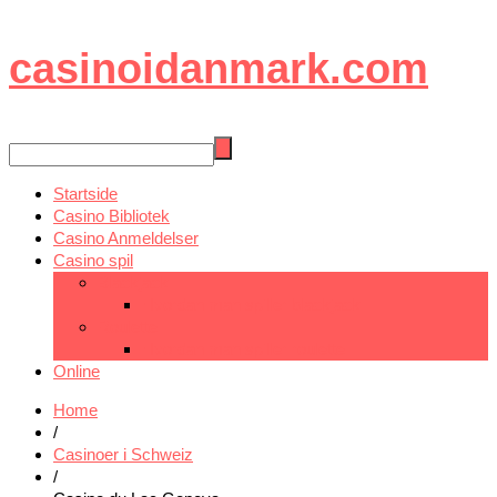
casinoidanmark.com
Startside
Casino Bibliotek
Casino Anmeldelser
Casino spil
Blackjack
Hvordan man spiller blackjack
Roulette
Hvordan man spiller roulette
Online
Home
/
Casinoer i Schweiz
/