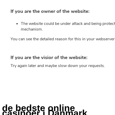
de bedste online
casinoer i Danmark