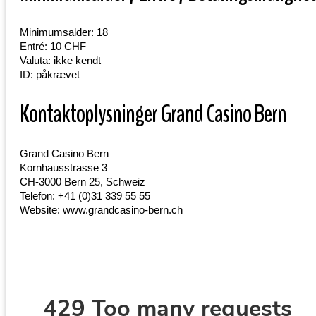
Minimumsalder: 18
Entré: 10 CHF
Valuta: ikke kendt
ID: påkrævet
Kontaktoplysninger Grand Casino Bern
Grand Casino Bern
Kornhausstrasse 3
CH-3000 Bern 25, Schweiz
Telefon: +41 (0)31 339 55 55
Website: www.grandcasino-bern.ch