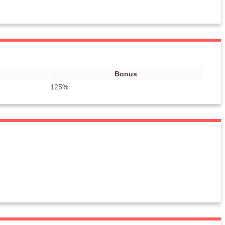
Bonus
125%