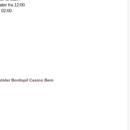
ter fra 12:00
l 02:00.
tider Bordspil Casino Bern