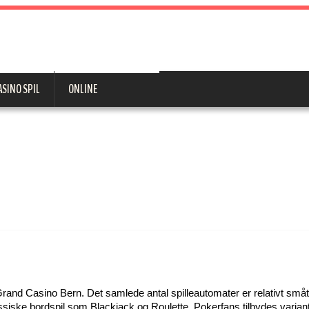
ark.com
ASINO SPIL
ONLINE
er Grand Casino Bern. Det samlede antal spilleautomater er relativt sm
assiske bordspil som Blackjack og Roulette. Pokerfans tilbydes varian