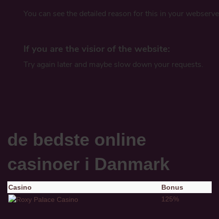
de bedste online
casinoer i Danmark
Casino
Bonus
125%