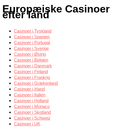
Europæiske Casinoer
efter land
Casinoer i Tyskland
Casinoer i Spanien
Casinoer i Portugal
Casinoer i Sverige
Casinoer i Østrig
Casinoer i Belgien
Casinoer i Danmark
Casinoer i Finland
Casinoer i Frankrig
Casinoer i Grækenland
Casinoer i Irland
Casinoer i Italien
Casinoer i Holland
Casinoer i Monaco
Casinoer i Skotland
Casinoer i Schweiz
Casinoer i UK