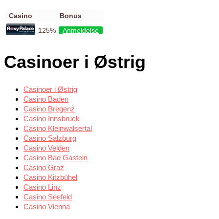
Casino
Bonus
125%
Anmeldelse
Casinoer i Østrig
Casinoer i Østrig
Casino Baden
Casino Bregenz
Casino Innsbruck
Casino Kleinwalsertal
Casino Salzburg
Casino Velden
Casino Bad Gastein
Casino Graz
Casino Kitzbühel
Casino Linz
Casino Seefeld
Casino Vienna