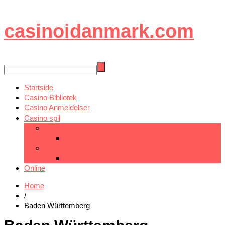
casinoidanmark.com
Startside
Casino Bibliotek
Casino Anmeldelser
Casino spil
Blackjack
Hvordan man spiller blackjack
Roulette
Hvordan man spiller roulette
Online
Home
/
Baden Württemberg