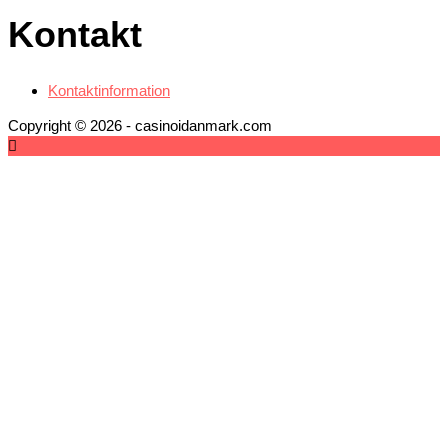
Kontakt
Kontaktinformation
Copyright © 2026 - casinoidanmark.com