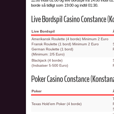
11:00 indtil 02:00 og live bordspil fra 14:00 indti
borde så tidligt som 19:00 og indtil 01:30.
Live Bordspil Casino Constance (K
Live Bordspil
Amerikansk Roulette (4 borde) Minimum 2 Euro
Fransk Roulette (1 bord) Minimum 2 Euro
German Roulette (1 bord)
(Minimum: 2/5 Euro)
Blackjack (4 borde)
(Indsatser 5-500 Euro)
Poker Casino Constance (Konstanz
Poker
Texas Hold’em Poker (4 borde)