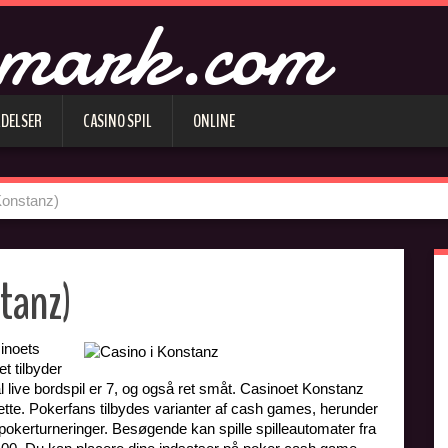
nmark.com
LDELSER
CASINO SPIL
ONLINE
Konstanz)
tanz)
sinoets
t tilbyder
tal live bordspil er 7, og også ret småt. Casinoet Konstanz
ette. Pokerfans tilbydes varianter af cash games, herunder
kerturneringer. Besøgende kan spille spilleautomater fra