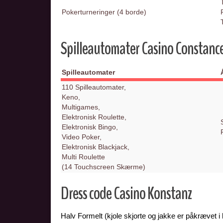
Pokerturneringer (4 borde)
Spilleautomater Casino Constance
Spilleautomater
110 Spilleautomater,
Keno,
Multigames,
Elektronisk Roulette,
Elektronisk Bingo,
Video Poker,
Elektronisk Blackjack,
Multi Roulette
(14 Touchscreen Skærme)
Dress code Casino Konstanz
Halv Formelt (kjole skjorte og jakke er påkrævet i 