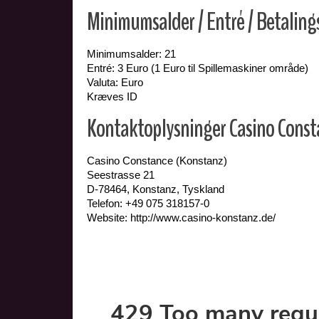
Minimumsalder / Entré / Betalin
Minimumsalder: 21
Entré: 3 Euro (1 Euro til Spillemaskiner område)
Valuta: Euro
Kræves ID
Kontaktoplysninger Casino Const
Casino Constance (Konstanz)
Seestrasse 21
D-78464, Konstanz, Tyskland
Telefon: +49 075 318157-0
Website: http://www.casino-konstanz.de/