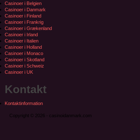
Casinoer i Belgien
Casinoer i Danmark
Casinoer i Finland
Casinoer i Frankrig
Casinoer i Grækenland
Casinoer i Irland
Casinoer i Italien
Casinoer i Holland
Casinoer i Monaco
Casinoer i Skotland
Casinoer i Schweiz
Casinoer i UK
Kontakt
Kontaktinformation
Copyright © 2026 - casinoidanmark.com