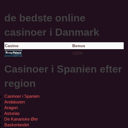
de bedste online
casinoer i Danmark
Casino
Bonus
125%
Casinoer i Spanien efter
region
Casinoer i Spanien
Andalusien
Aragon
Asturias
De Kanariske Øer
Baskerlandet