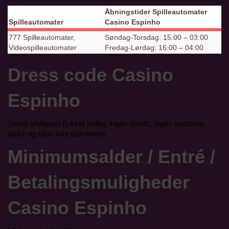
Åbningstider Spilleautomater
Spilleautomater
Casino Espinho
777 Spilleautomater,
Søndag-Torsdag: 15:00 – 03:00
Videospilleautomater
Fredag-Lørdag: 16:00 – 04:00
Dress code Casino
Espinho
Smart afslappet (lukket fodtøj, ingen shorts, ingen sportstøj,
jakke og slips ikke påkrævet)
Minimumsalder / Entré /
Betalingsmuligheder
Casino Espinho