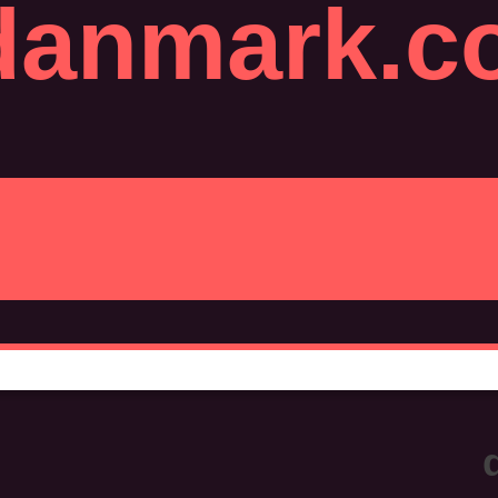
idanmark.