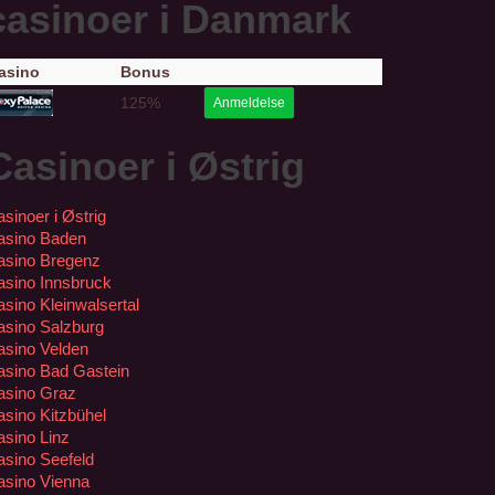
casinoer i Danmark
asino
Bonus
125%
Anmeldelse
Casinoer i Østrig
sinoer i Østrig
asino Baden
asino Bregenz
asino Innsbruck
sino Kleinwalsertal
asino Salzburg
asino Velden
asino Bad Gastein
asino Graz
sino Kitzbühel
sino Linz
asino Seefeld
asino Vienna