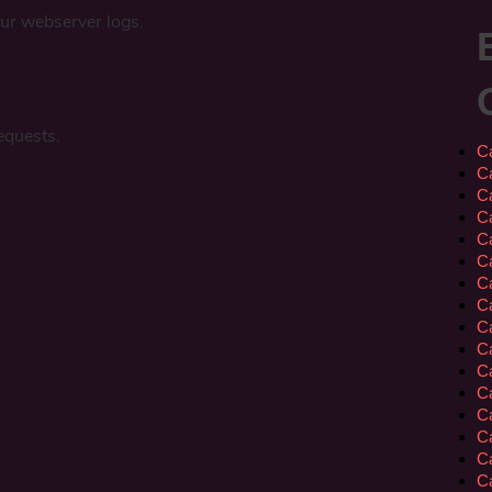
Ca
Ca
Ca
Ca
Ca
Ca
C
Ca
Ca
C
Ca
Ca
Ca
C
Ca
Ca