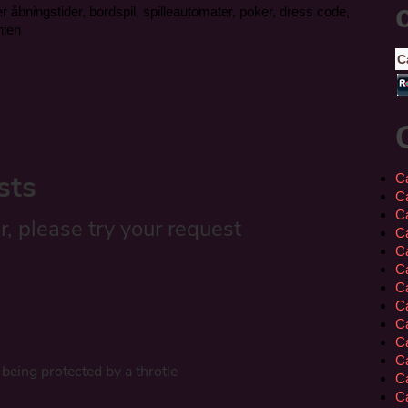
 åbningstider, bordspil, spilleautomater, poker, dress code,
nien
C
Ca
C
C
C
Ca
C
C
C
C
Ca
Ca
C
C