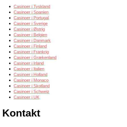
Casinoer i Tyskland
Casinoer i Spanien
Casinoer i Portugal
Casinoer i Sverige
Casinoer i Østrig
Casinoer i Belgien
Casinoer i Danmark
Casinoer i Finland
Casinoer i Frankrig
Casinoer i Grækenland
Casinoer i Irland
Casinoer i Italien
Casinoer i Holland
Casinoer i Monaco
Casinoer i Skotland
Casinoer i Schweiz
Casinoer i UK
Kontakt