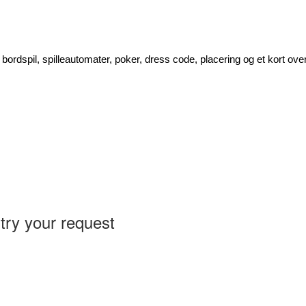
bordspil, spilleautomater, poker, dress code, placering og et kort ove