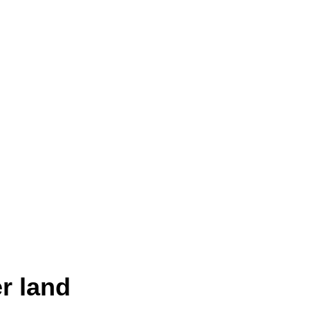
r land