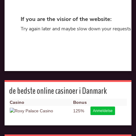
de bedste online casinoer i Danmark
Casino
Bonus
125%
Anmeldelse