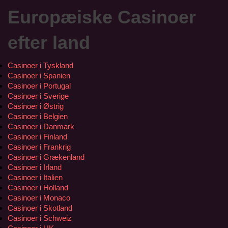
Europæiske Casinoer
efter land
Casinoer i Tyskland
Casinoer i Spanien
Casinoer i Portugal
Casinoer i Sverige
Casinoer i Østrig
Casinoer i Belgien
Casinoer i Danmark
Casinoer i Finland
Casinoer i Frankrig
Casinoer i Grækenland
Casinoer i Irland
Casinoer i Italien
Casinoer i Holland
Casinoer i Monaco
Casinoer i Skotland
Casinoer i Schweiz