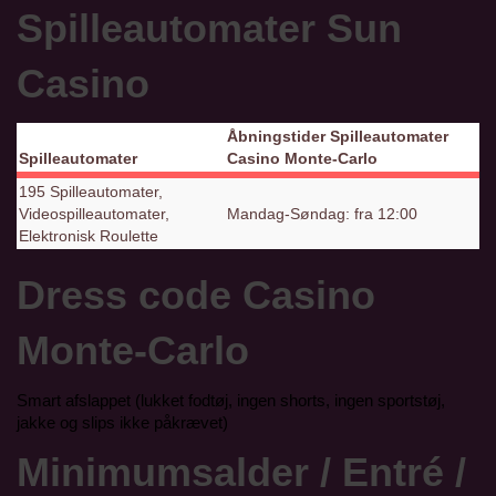
Spilleautomater Sun
Casino
Åbningstider Spilleautomater
Spilleautomater
Casino Monte-Carlo
195 Spilleautomater,
Videospilleautomater,
Mandag-Søndag: fra 12:00
Elektronisk Roulette
Dress code Casino
Monte-Carlo
Smart afslappet (lukket fodtøj, ingen shorts, ingen sportstøj,
jakke og slips ikke påkrævet)
Minimumsalder / Entré /