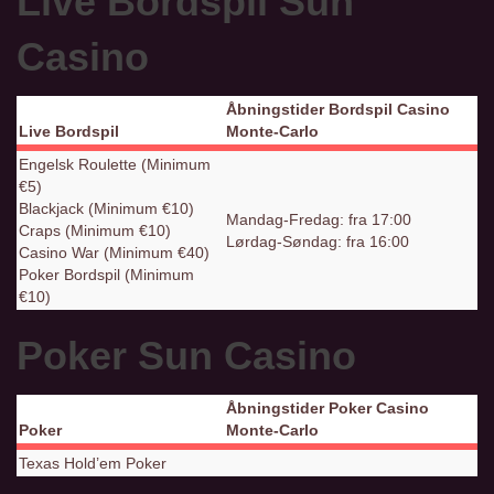
Live Bordspil Sun
Casino
Åbningstider Bordspil Casino
Live Bordspil
Monte-Carlo
Engelsk Roulette (Minimum
€5)
Blackjack (Minimum €10)
Mandag-Fredag: fra 17:00
Craps (Minimum €10)
Lørdag-Søndag: fra 16:00
Casino War (Minimum €40)
Poker Bordspil (Minimum
€10)
Poker Sun Casino
Åbningstider Poker Casino
Poker
Monte-Carlo
Texas Hold’em Poker