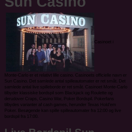
Sun Casino
Casinoet i
Monte-Carlo er et relativt lille casino. Casinoets officielle navn er
Sun Casino. Det samlede antal spilleautomater er ret småt. Det
samlede antal live spilleborde er ret småt. Casinoet Monte-Carlo
tilbyder klassiske bordspil som Blackjack og Roulette og
derudover Craps, Casino War, Poker Bordspil. Pokerfans
tilbydes varianter af cash games, herunder Texas Hold’em
Poker. Besøgende kan spille spilleautomater fra 12:00 og live
bordspil fra 17:00.