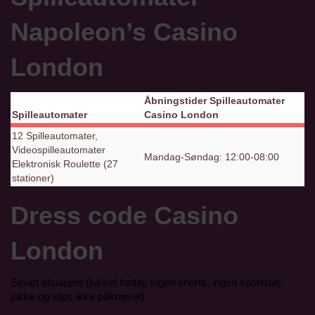
Napoleon’s Casino
London
Åbningstider Spilleautomater
Spilleautomater
Casino London
12 Spilleautomater,
Videospilleautomater
Mandag-Søndag: 12:00-08:00
Elektronisk Roulette (27
stationer)
Dress code Casino
London
Smart afslappet (lukket fodtøj, ingen shorts, ingen sportstøj,
jakke og slips ikke påkrævet)