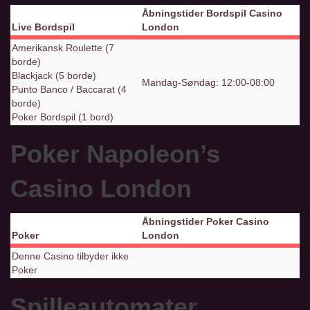
Åbningstider Bordspil Casino
Live Bordspil
London
Amerikansk Roulette (7
borde)
Blackjack (5 borde)
Mandag-Søndag: 12:00-08:00
Punto Banco / Baccarat (4
borde)
Poker Bordspil (1 bord)
Poker Napoleon’s
Casino London
Åbningstider Poker Casino
Poker
London
Denne Casino tilbyder ikke
Poker
Spilleautomater