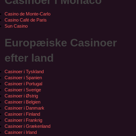
Casinoer i Monaco
Casino de Monte-Carlo
Casino Café de Paris
Sun Casino
Europæiske Casinoer
efter land
Casinoer i Tyskland
Casinoer i Spanien
Casinoer i Portugal
Casinoer i Sverige
Casinoer i Østrig
Casinoer i Belgien
Casinoer i Danmark
Casinoer i Finland
Casinoer i Frankrig
Casinoer i Grækenland
Casinoer i Irland