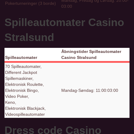
Mandag, Fredag og Lørdag: 20:00-
Pokerturneringer (3 borde)
03:00
Spilleautomater Casino
Stralsund
Åbningstider Spilleautomater
Spilleautomater
Casino Stralsund
70 Spilleautomater,
Different Jackpot
Spillemaskiner,
Elektronisk Roulette,
Elektronisk Bingo,
Mandag-Søndag: 11:00:03:00
Video Poker,
Keno,
Elektronisk Blackjack,
Videospilleautomater
Dress code Casino