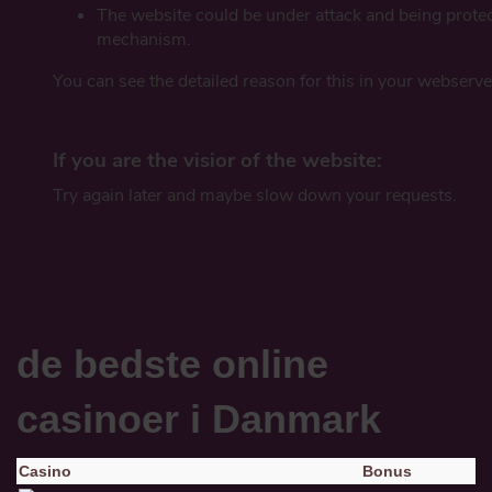
de bedste online
casinoer i Danmark
Casino
Bonus