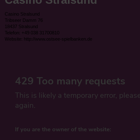
Casino Stralsund
Tribseer Damm 76
18437 Stralsund
Telefon: +49 038 31700810
Website: http://www.ostsee-spielbanken.de