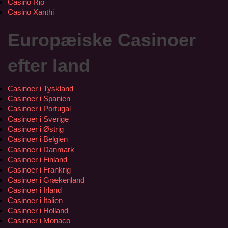
Casino Rio
Casino Xanthi
Europæiske Casinoer
efter land
Casinoer i Tyskland
Casinoer i Spanien
Casinoer i Portugal
Casinoer i Sverige
Casinoer i Østrig
Casinoer i Belgien
Casinoer i Danmark
Casinoer i Finland
Casinoer i Frankrig
Casinoer i Grækenland
Casinoer i Irland
Casinoer i Italien
Casinoer i Holland
Casinoer i Monaco