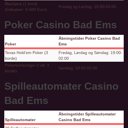
Blackjack (1 bord)
Fredag og Lørdag: 18:00-03:00
(Indsatser: 5-500 Euro)
Poker Casino Bad Ems
Åbningstider Poker Casino Bad
Poker
Ems
Texas Hold’em Poker (3
Fredag, Lørdag og Søndag: 19:00-
borde)
02:00
Pokerturneringer (I alt: 3
Søndag: 19:00-02:00
borde)
Spilleautomater Casino
Bad Ems
Åbningstider Spilleautomater
Spilleautomater
Casino Bad Ems