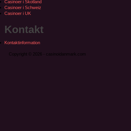
Casinoer i Skotland
Casinoer i Schweiz
Casinoer i UK
Kontakt
Kontaktinformation
Copyright © 2026 - casinoidanmark.com