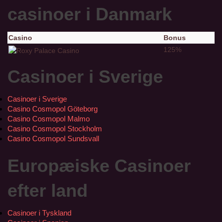
casinoer i Danmark
Casino
Bonus
125%
Casinoer i Sverige
Casinoer i Sverige
Casino Cosmopol Göteborg
Casino Cosmopol Malmo
Casino Cosmopol Stockholm
Casino Cosmopol Sundsvall
Europæiske Casinoer
efter land
Casinoer i Tyskland