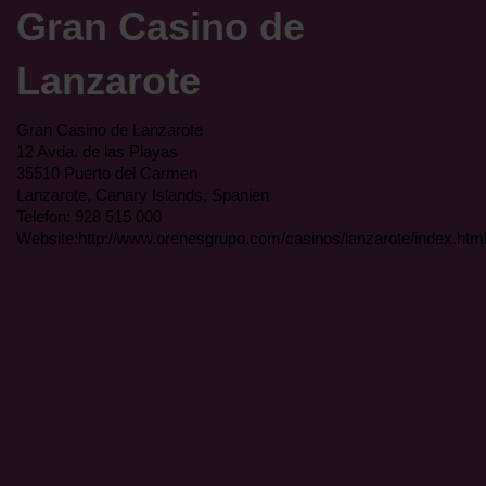
Gran Casino de
Lanzarote
Gran Casino de Lanzarote
12 Avda. de las Playas
35510 Puerto del Carmen
Lanzarote, Canary Islands, Spanien
Telefon: 928 515 000
Website:http://www.orenesgrupo.com/casinos/lanzarote/index.htm