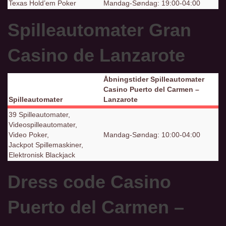
Texas Hold’em Poker
Mandag-Søndag: 19:00-04:00
Spilleautomater Gran
Casino de Lanzarote
Åbningstider Spilleautomater
Casino Puerto del Carmen –
Spilleautomater
Lanzarote
39 Spilleautomater,
Videospilleautomater,
Video Poker,
Mandag-Søndag: 10:00-04:00
Jackpot Spillemaskiner,
Elektronisk Blackjack
Dress code Casino
Puerto del Carmen –