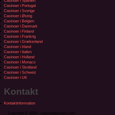
Casinoer i Spanien
Casinoer i Portugal
Casinoer i Sverige
Casinoer i Østrig
Casinoer i Belgien
Casinoer i Danmark
Casinoer i Finland
Casinoer i Frankrig
Casinoer i Grækenland
Casinoer i Irland
Casinoer i Italien
Casinoer i Holland
Casinoer i Monaco
Casinoer i Skotland
Casinoer i Schweiz
Casinoer i UK
Kontakt
Kontaktinformation
Copyright © 2026 - casinoidanmark.com