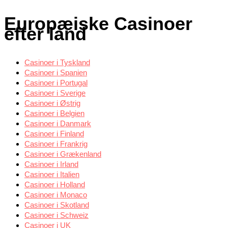
Europæiske Casinoer
efter land
Casinoer i Tyskland
Casinoer i Spanien
Casinoer i Portugal
Casinoer i Sverige
Casinoer i Østrig
Casinoer i Belgien
Casinoer i Danmark
Casinoer i Finland
Casinoer i Frankrig
Casinoer i Grækenland
Casinoer i Irland
Casinoer i Italien
Casinoer i Holland
Casinoer i Monaco
Casinoer i Skotland
Casinoer i Schweiz
Casinoer i UK