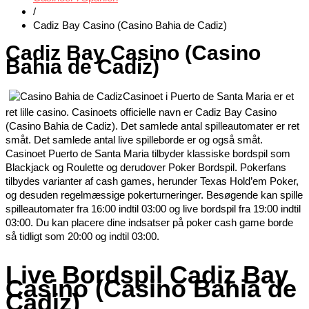
/
Cadiz Bay Casino (Casino Bahia de Cadiz)
Cadiz Bay Casino (Casino
Bahia de Cadiz)
Casinoet i Puerto de Santa Maria er et
ret lille casino. Casinoets officielle navn er Cadiz Bay Casino
(Casino Bahia de Cadiz). Det samlede antal spilleautomater er ret
småt. Det samlede antal live spilleborde er og også småt.
Casinoet Puerto de Santa Maria tilbyder klassiske bordspil som
Blackjack og Roulette og derudover Poker Bordspil. Pokerfans
tilbydes varianter af cash games, herunder Texas Hold’em Poker,
og desuden regelmæssige pokerturneringer. Besøgende kan spille
spilleautomater fra 16:00 indtil 03:00 og live bordspil fra 19:00 indtil
03:00. Du kan placere dine indsatser på poker cash game borde
så tidligt som 20:00 og indtil 03:00.
Live Bordspil Cadiz Bay
Casino (Casino Bahia de
Cadiz)