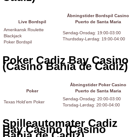
Åbningstider Bordspil Casino
Live Bordspil
Puerto de Santa Maria
Amerikansk Roulette
Søndag-Onsdag: 19:00-03:00
Blackjack
Thurdsday-Lørdag: 19:00-04:00
Poker Bordspil
Poker Cadiz Bay Casino
(Casino Bahia de Cadiz)
Åbningstider Poker Casino
Poker
Puerto de Santa Maria
Søndag-Onsdag: 20:00-03:00
Texas Hold’em Poker
Torsdag-Lørdag: 20:00-04:00
Spilleautomater Cadiz
Bay Casino (Casino
Bahia de Cadiz)