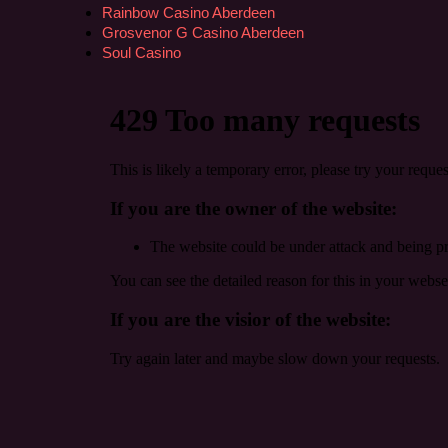
Rainbow Casino Aberdeen
Grosvenor G Casino Aberdeen
Soul Casino