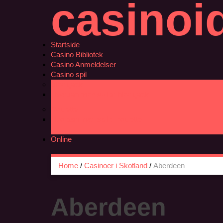
casino
Startside
Casino Bibliotek
Casino Anmeldelser
Casino spil
Blackjack
Hvordan man spiller blackjack
Roulette
Hvordan man spiller roulette
Online
Home
/
Casinoer i Skotland
/
Aberdeen
Aberdeen