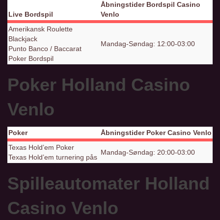
Åbningstider Bordspil Casino
Live Bordspil
Venlo
Amerikansk Roulette
Blackjack
Mandag-Søndag: 12:00-03:00
Punto Banco / Baccarat
Poker Bordspil
Poker Holland Casino
Venlo
Poker
Åbningstider Poker Casino Venlo
Texas Hold’em Poker
Mandag-Søndag: 20:00-03:00
Texas Hold’em turnering pås
Spilleautomater Holland
Casino Venlo