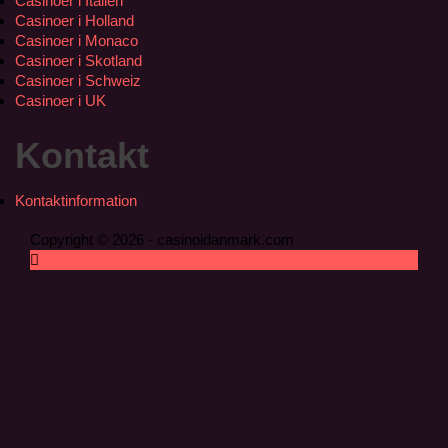
Casinoer i Italien
Casinoer i Holland
Casinoer i Monaco
Casinoer i Skotland
Casinoer i Schweiz
Casinoer i UK
Kontakt
Kontaktinformation
Copyright © 2026 - casinoidanmark.com