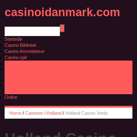
casinoidanmark.com
Startside
Casino Bibliotek
Casino Anmeldelser
Casino spil
Blackjack
Hvordan man spiller blackjack
Roulette
Hvordan man spiller roulette
Online
Home
/
Casinoer i Holland
/
Holland Casino Venlo