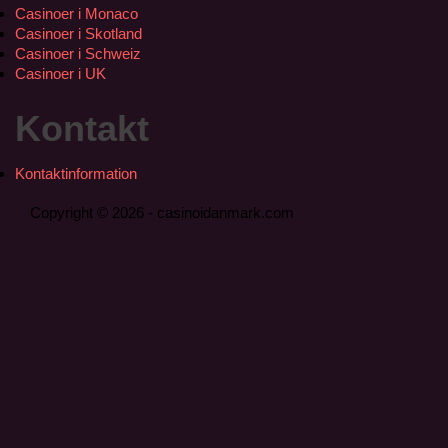
Casinoer i Monaco
Casinoer i Skotland
Casinoer i Schweiz
Casinoer i UK
Kontakt
Kontaktinformation
Copyright © 2026 - casinoidanmark.com