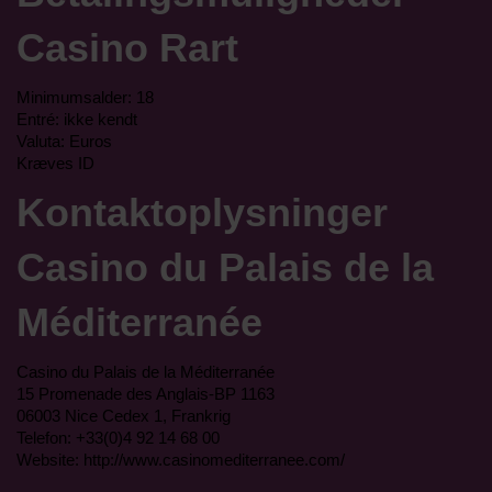
Casino Rart
Minimumsalder: 18
Entré: ikke kendt
Valuta: Euros
Kræves ID
Kontaktoplysninger
Casino du Palais de la
Méditerranée
Casino du Palais de la Méditerranée
15 Promenade des Anglais-BP 1163
06003 Nice Cedex 1, Frankrig
Telefon: +33(0)4 92 14 68 00
Website: http://www.casinomediterranee.com/