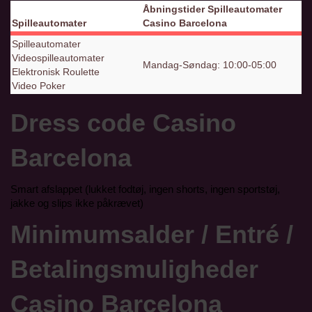
Åbningstider Spilleautomater
Spilleautomater
Casino Barcelona
Spilleautomater
Videospilleautomater
Mandag-Søndag: 10:00-05:00
Elektronisk Roulette
Video Poker
Dress code Casino
Barcelona
Smart afslappet (lukket fodtøj, ingen shorts, ingen sportstøj,
jakke og slips ikke påkrævet)
Minimumsalder / Entré /
Betalingsmuligheder
Casino Barcelona